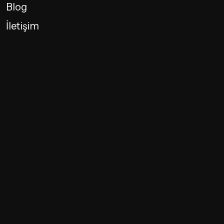
Blog
İletişim
SEO Odaklı Web Sitesi Tasarım ve Geliştirme
SEO (Arama Motoru Optimizasyonu)
Mobil Uygulama Geliştirme
E-Ticaret Çözümleri
Özel Yazılım Geliştirme
Kişiye Özel Yönetim Paneli
Sosyal Medya Yönetimi