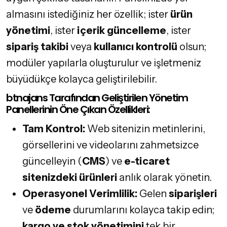
almasını istediğiniz her özellik; ister
ürün
yönetimi
, ister
içerik güncelleme
, ister
sipariş takibi
veya
kullanıcı kontrolü
olsun;
modüler yapılarla oluşturulur ve işletmeniz
büyüdükçe kolayca geliştirilebilir.
btnajans Tarafından Geliştirilen Yönetim
Panellerinin Öne Çıkan Özellikleri:
Tam Kontrol:
Web sitenizin metinlerini,
görsellerini ve videolarını zahmetsizce
güncelleyin (
CMS
) ve
e-ticaret
sitenizdeki ürünleri
anlık olarak yönetin.
Operasyonel Verimlilik:
Gelen
siparişleri
ve
ödeme
durumlarını kolayca takip edin;
kargo ve stok yönetimini
tek bir