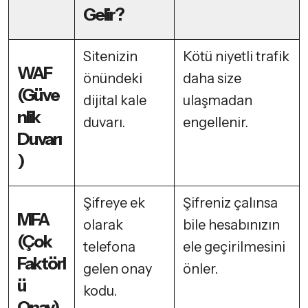
Gelir?
Sitenizin
Kötü niyetli trafik
WAF
önündeki
daha size
(Güve
dijital kale
ulaşmadan
nlik
duvarı.
engellenir.
Duvarı
)
Şifreye ek
Şifreniz çalınsa
MFA
olarak
bile hesabınızın
(Çok
telefona
ele geçirilmesini
Faktörl
gelen onay
önler.
ü
kodu.
Onay)