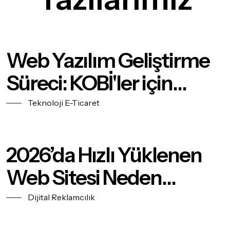
Web Yazılım Geliştirme
Süreci: KOBİ'ler için
Adım Adım Rehber
Teknoloji
E-Ticaret
2026’da Hızlı Yüklenen
Web Sitesi Neden
Hayati? | Google 1. Sıra
Dijital Reklamcılık
Rehberi