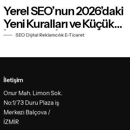
Yerel SEO’nun 2026’daki
Yeni Kuralları ve Küçük
İşletmeler İçin Rehber
SEO
Dijital Reklamcılık
E-Ticaret
İletişim
Onur Mah. Limon Sok.
No:1/73 Duru Plaza iş
Merkezi Balçova /
İZMİR