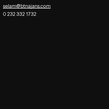
selam@btnajans.com
0 232 332 1732
Hakkımızda
Hizmetlerimiz
Blog
İletişim
SEO Odaklı Web Sitesi Tasarım ve Geliştirme