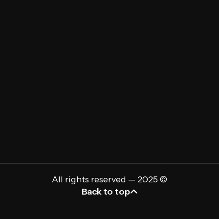
SEO (Arama Motoru Optimizasyonu)
Mobil Uygulama Geliştirme
E-Ticaret Çözümleri
Özel Yazılım Geliştirme
Kişiye Özel Yönetim Paneli
Sosyal Medya Yönetimi
Web Yazılım Geliştirme
All rights reserved — 2025 ©
Back to top